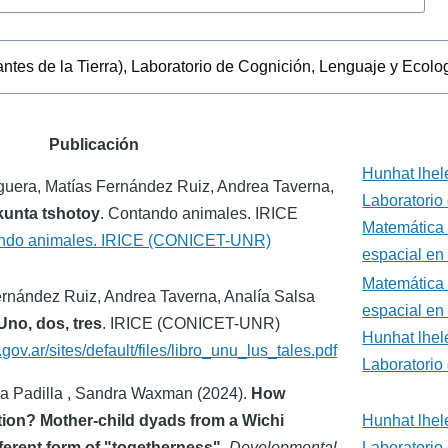
ón
Publicación
Hunhat lhele
guera, Matías Fernández Ruiz, Andrea Taverna,
Laboratorio 
kunta tshotoy
. Contando animales. IRICE
Matemática 
ndo animales. IRICE (CONICET-UNR)
espacial en
Matemática 
ernández Ruiz, Andrea Taverna, Analía Salsa
espacial en
 Uno, dos, tres
. IRICE (CONICET-UNR)
Hunhat lhele
.gov.ar/sites/default/files/libro_unu_lus_tales.pdf
Laboratorio 
ia Padilla , Sandra Waxman (2024).
How
ntion? Mother-child dyads from a Wichi
Hunhat lhele
ferent form of "togetherness"
.
Developmental
Laboratorio 