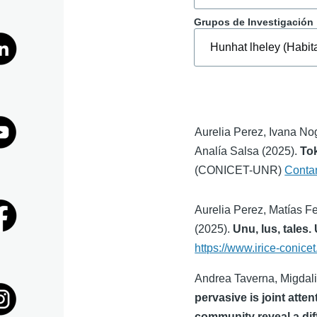
Grupos de Investigación
la
navegaci
Aurelia Perez, Ivana No
Analía Salsa (2025).
To
(CONICET-UNR)
Conta
Aurelia Perez, Matías F
(2025).
Unu, lus, tales.
https://www.irice-conicet
Andrea Taverna, Migdal
pervasive is joint atte
community reveal a dif