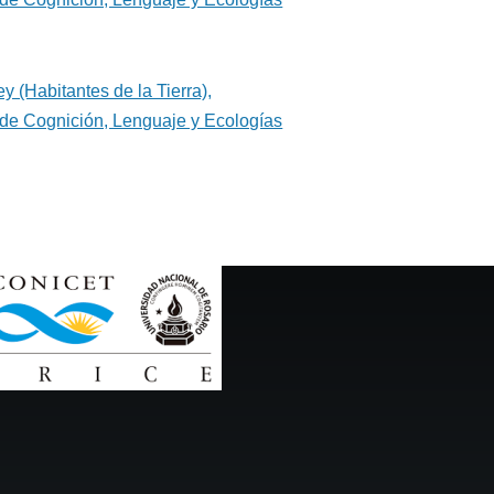
y (Habitantes de la Tierra),
de Cognición, Lenguaje y Ecologías