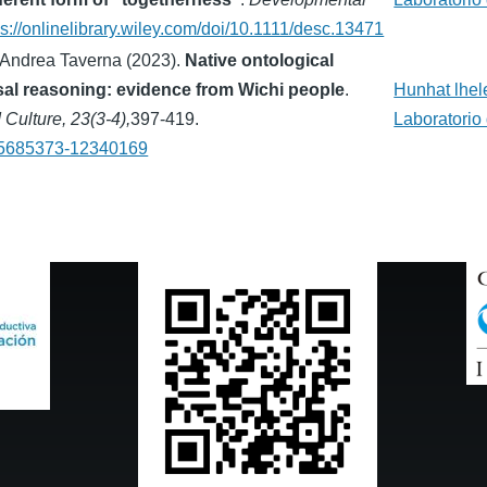
ps://onlinelibrary.wiley.com/doi/10.1111/desc.13471
 Andrea Taverna (2023).
Native ontological
al reasoning: evidence from Wichi people
.
Hunhat lhele
 Culture, 23(3-4),
397-419.
Laboratorio 
3/15685373-12340169