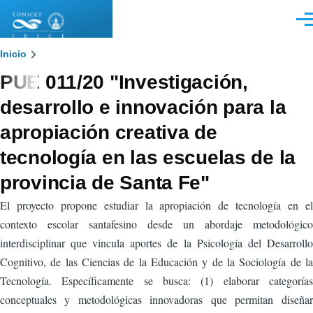
Pasar al contenido principal
Men
Sobrescribir
Inicio
PUE 011/20 "Investigación,
enlaces
desarrollo e innovación para la
de
apropiación creativa de
ayuda
tecnología en las escuelas de la
a
provincia de Santa Fe"
la
El proyecto propone estudiar la apropiación de tecnología en el
navegación
contexto escolar santafesino desde un abordaje metodológico
interdisciplinar que vincula aportes de la Psicología del Desarrollo
Cognitivo, de las Ciencias de la Educación y de la Sociología de la
Tecnología. Específicamente se busca: (1) elaborar categorías
conceptuales y metodológicas innovadoras que permitan diseñar