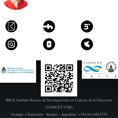
IRICE Instituto Rosario de Investigaciones en Ciencias de la Educación
(CONICET-UNR)
Ocampo y Esmeralda - Rosario - Argentina - (54)(341)4821770