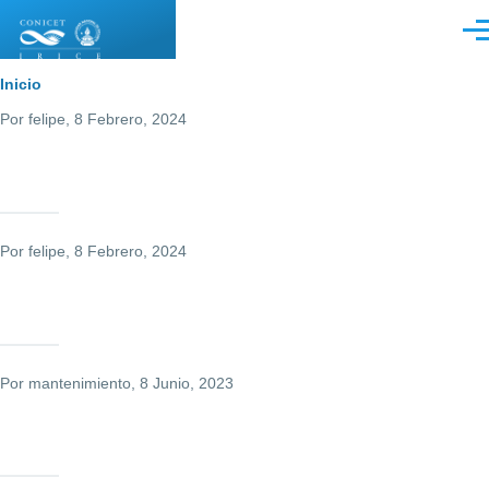
Pasar al contenido principal
Men
Sobrescribir
Inicio
Por
felipe
, 8 Febrero, 2024
enlaces
de
ayuda
a
Por
felipe
, 8 Febrero, 2024
la
navegación
Por
mantenimiento
, 8 Junio, 2023