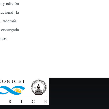
n y edición
tucional, la
as. Además
a encargada
ntos