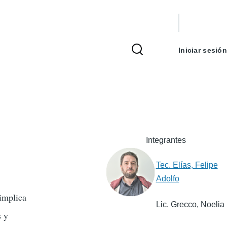
Menú
de
Iniciar sesión
cuenta
de
usuario
Integrantes
Tec. Elías, Felipe
Adolfo
 implica
Lic. Grecco, Noelia
s y