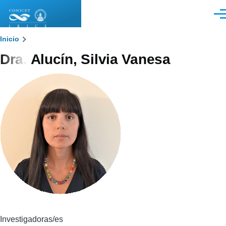
Pasar al contenido principal
Men
Sobrescribir
Inicio
Dra. Alucín, Silvia Vanesa
enlaces
de
ayuda
a
la
navegación
Investigadoras/es