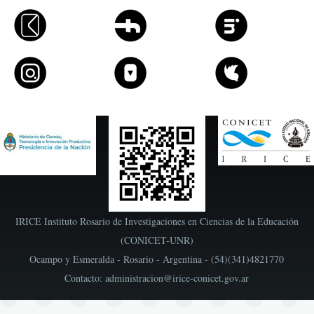
IRICE Instituto Rosario de Investigaciones en Ciencias de la Educación
(CONICET-UNR)
Ocampo y Esmeralda - Rosario - Argentina - (54)(341)4821770
Contacto: administracion@irice-conicet.gov.ar