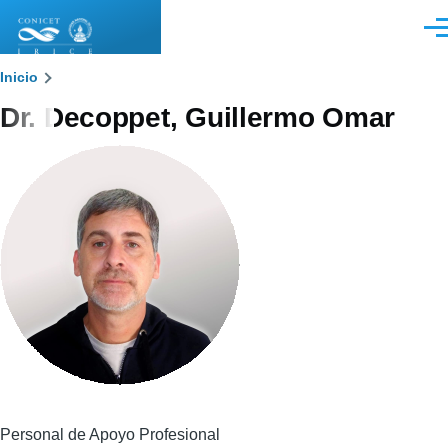
Pasar al contenido principal
Men
Sobrescribir
Inicio
Dr. Decoppet, Guillermo Omar
enlaces
de
ayuda
a
la
navegación
Personal de Apoyo Profesional