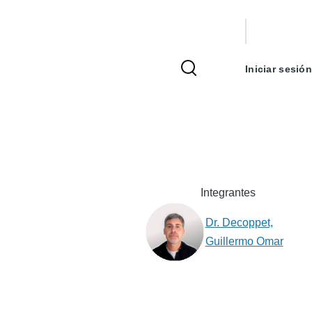
Menú
de
Iniciar sesión
cuenta
de
usuario
Integrantes
Dr. Decoppet,
Guillermo Omar