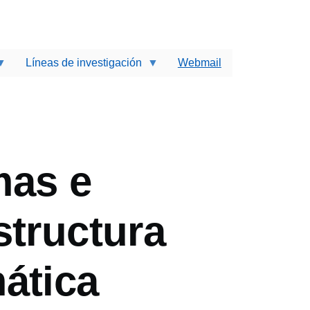
Líneas de investigación
Webmail
ir
mas e
structura
ática