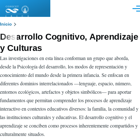
Pasar al contenido principal
Men
Sobrescribir
Inicio
Desarrollo Cognitivo, Aprendizaje
enlaces
y Culturas
de
Las investigaciones en esta línea conforman un grupo que aborda,
ayuda
desde la Psicología del desarrollo, los modos de representación y
a
conocimiento del mundo desde la primera infancia. Se enfocan en
la
diferentes dominios interrelacionados —lenguaje, espacio, número,
entornos ecológicos, artefactos y objetos simbólicos— para aportar
navegación
fundamentos que permitan comprender los procesos de aprendizaje
interactivo en contextos educativos diversos: la familia, la comunidad y
las instituciones culturales y educativas. El desarrollo cognitivo y el
aprendizaje se conciben como procesos inherentemente compartidos y
culturalmente situados.