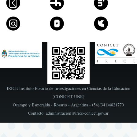
IRICE Instituto Rosario de Investigaciones en Ciencias de la Educación
(CONICET-UNR)
Ocampo y Esmeralda - Rosario - Argentina - (54)(341)4821770
Contacto: administracion@irice-conicet.gov.ar