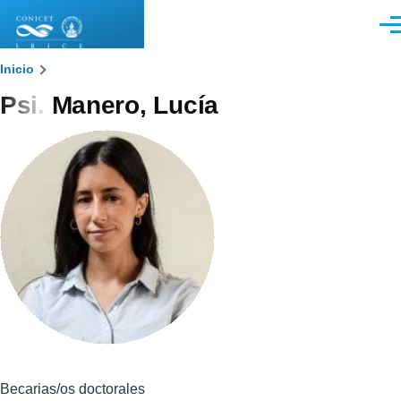
Pasar al contenido principal
Men
Sobrescribir
Inicio
Psi. Manero, Lucía
enlaces
de
ayuda
a
la
navegación
Becarias/os doctorales