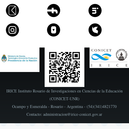
IRICE Instituto Rosario de Investigaciones en Ciencias de la Educación
(CONICET-UNR)
Ocampo y Esmeralda - Rosario - Argentina - (54)(341)4821770
Contacto: administracion@irice-conicet.gov.ar