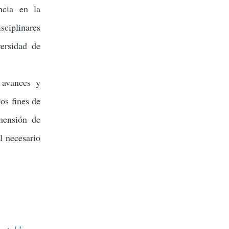
ncia en la
ciplinares
ersidad de
 avances y
os fines de
mensión de
l necesario