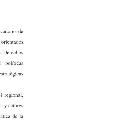
ovadores de
 orientados
os Derechos
 políticas
tratégicas
l regional,
s y actores
ática de la