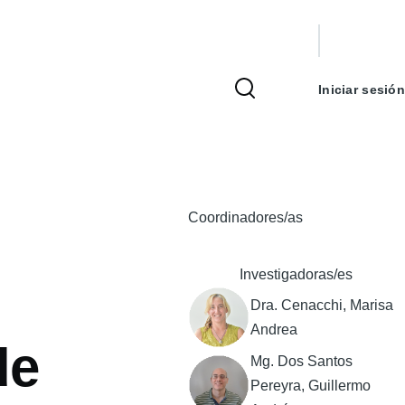
Menú
de
Iniciar sesión
cuenta
de
usuario
Coordinadores/as
Investigadoras/es
Dra. Cenacchi, Marisa
Andrea
de
Mg. Dos Santos
Pereyra, Guillermo