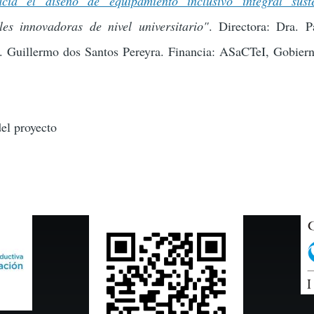
cia el diseño de equipamiento inclusivo integral sus
les innovadoras de nivel universitario"
. Directora: Dra. P
. Guillermo dos Santos Pereyra. Financia: ASaCTeI, Gobier
el proyecto