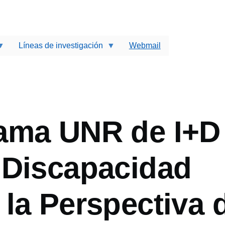
Líneas de investigación
Webmail
ir
ama UNR de I+D
 Discapacidad
la Perspectiva 