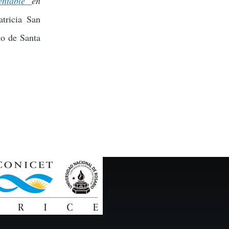
tentable
en
atricia San
no de Santa