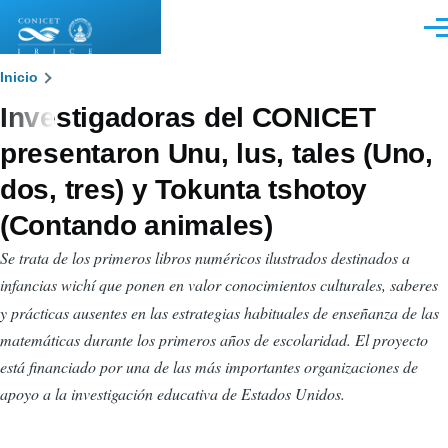
Pasar al contenido principal
Men
Sobrescribir
Inicio
Investigadoras del CONICET
enlaces
presentaron Unu, lus, tales (Uno,
de
dos, tres) y Tokunta tshotoy
ayuda
(Contando animales)
a
Se trata de los primeros libros numéricos ilustrados destinados a
la
infancias wichí
que ponen en valor conocimientos culturales, saberes
navegación
y prácticas ausentes en las estrategias habituales de enseñanza de las
matemáticas durante los primeros años de escolaridad. El proyecto
está financiado por una de las más importantes organizaciones de
apoyo a la investigación educativa de Estados Unidos.