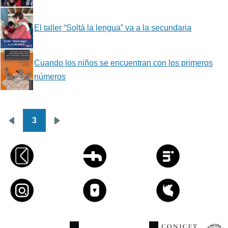
El taller “Soltá la lengua” va a la secundaria
Cuando los niños se encuentran con los primeros
números
3
Paginación
Página
Siguiente
anterior
página