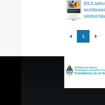
IRICE partic
reconfigurac
construir fut
2
Paginación
Página
Sigu
anterior
pági