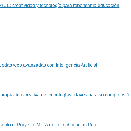
IRICE: creatividad y tecnología para repensar la educación
ón
edas web avanzadas con Inteligencia Artificial
Apropiación creativa de tecnologías: claves para su comprensió
esentó el Proyecto MIRA en TecnoCiencias Pop