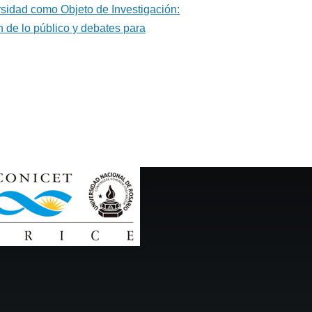
rsidad como Objeto de Investigación:
 de lo público y debates para