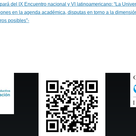
ipará del IX Encuentro nacional y VI latinoamericano: “La Unive
iones en la agenda académica, disputas en torno a la dimensión
uros posibles”-
iente
na