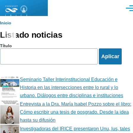
Pasar al contenido principal
Men
Sobrescribir
Inicio
Listado noticias
enlaces
de
Título
ayuda
a
la
Seminario Taller Interinstitucional Educación e
navegación
Historia en las intersecciones entre lo rural y lo
urbano. Diálogos entre disciplinas e instituciones
Entrevista a la Dra. María Isabel Pozzo sobre el libro:
Cómo escribir una tesis de posgrado. Desde la idea
hasta su difusión
Investigadoras del IRICE presentaron Unu, lus, tales