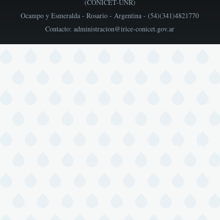
(CONICET-UNR)
Ocampo y Esmeralda - Rosario - Argentina - (54)(341)4821770
Contacto: administracion@irice-conicet.gov.ar